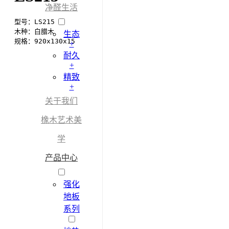
净醛生活
型号：LS215

木种：白腊木

生态
规格：920x130x15
+
耐久
+
精致
+
关于我们
橡木艺术美
学
产品中心
强化
地板
系列