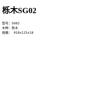
栎木SG02
型号：SG02 

木种：栎木 

规格： 910x125x18