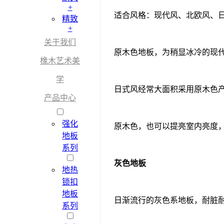
+
适合风格：现代风、北欧风、
精致
+
关于我们
原木色地板，为稍显冰冷的现
橡木艺术美
学
日式风经常大面积采用原木色
产品中心
强化
原木色，也可以提亮室内亮度
地板
系列
灰色地板
地热
锁扣
地板
日渐流行的灰色系地板，耐脏
系列