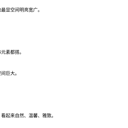
也最显空间明亮宽广。
饰元素都搭。
空间巨大。
，看起来自然、温馨、雅致。